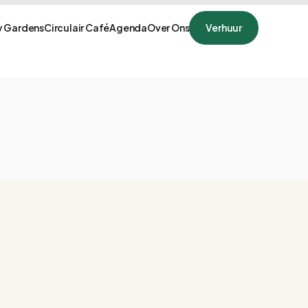
 Gardens
Circulair Café
Agenda
Over Ons
Verhuur