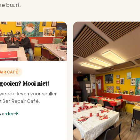
ze buurt.
AIR CAFÉ
ooien? Mooi niet!
weede leven voor spullen
et Set Repair Café.
verder