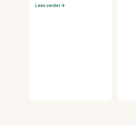
tot de warmste plek van de
Lees verder
buurt.