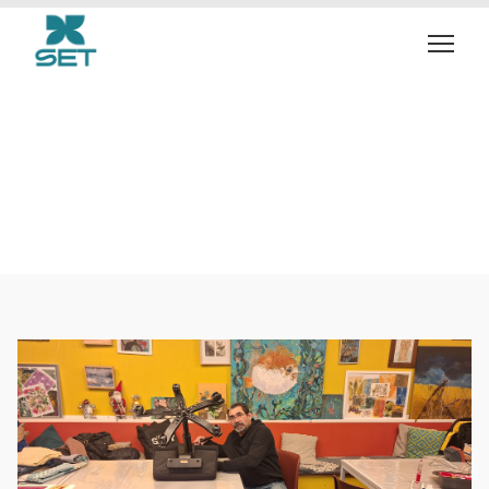
Weggooien? Mooi niet!
Een tweede leven voor
spullen bij het Set
Repair Café