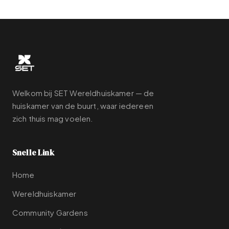
Welkom bij SET Wereldhuiskamer — de
huiskamer van de buurt, waar iedereen
zich thuis mag voelen.
Snelle Link
Home
Wereldhuiskamer
Community Gardens