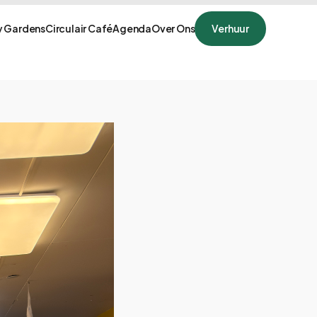
 Gardens
Circulair Café
Agenda
Over Ons
Verhuur