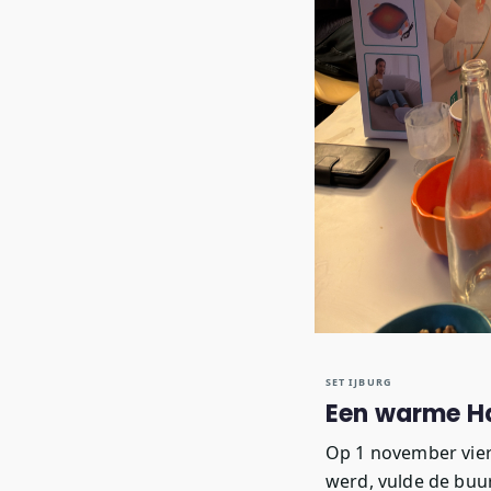
SET IJBURG
Een warme Ha
Op
1 november
vie
werd, vulde de buur