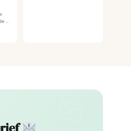
e
e bij
rief