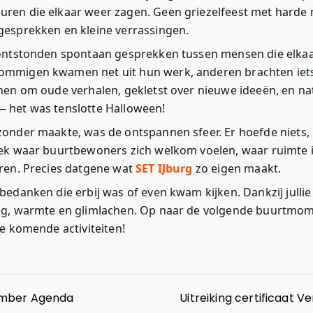
ren die elkaar weer zagen. Geen griezelfeest met harde
gesprekken en kleine verrassingen.
 ontstonden spontaan gesprekken tussen mensen die elkaa
ommigen kwamen net uit hun werk, anderen brachten iets
hen om oude verhalen, gekletst over nieuwe ideeën, en nat
 het was tenslotte Halloween!
zonder maakte, was de ontspannen sfeer. Er hoefde niets,
lek waar buurtbewoners zich welkom voelen, waar ruimte i
eren. Precies datgene wat
SET IJburg
zo eigen maakt.
bedanken die erbij was of even kwam kijken. Dankzij julli
ng, warmte en glimlachen. Op naar de volgende buurtmom
e komende activiteiten!
ember Agenda
Uitreiking certificaat 