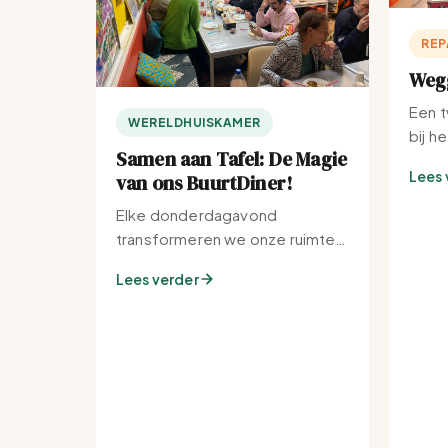
REP
Wegg
Een t
WERELDHUISKAMER
bij h
Samen aan Tafel: De Magie
Lees 
van ons BuurtDiner!
Elke donderdagavond
transformeren we onze ruimte
tot de warmste plek van de
Lees verder
buurt.