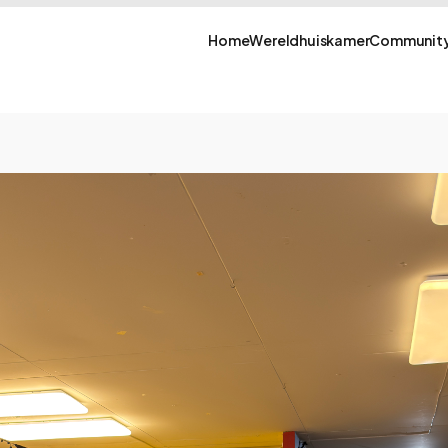
Home
Wereldhuiskamer
Community
rg