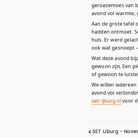
geroezemoes van bu
avond vol warmte, 
Aan de grote tafel
hadden ontmoet. S
huis. Er werd gelac
ook wat gesnoept —
Wat deze avond bij
gewoon
zijn
. Een p
of gewoon te luist
We willen iedereen 
avond vol verbindi
set-ijburg.nl
voor d
SET IJburg – Nov