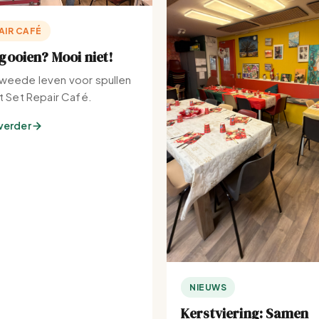
AIR CAFÉ
ooien? Mooi niet!
weede leven voor spullen
et Set Repair Café.
verder
NIEUWS
Kerstviering: Samen