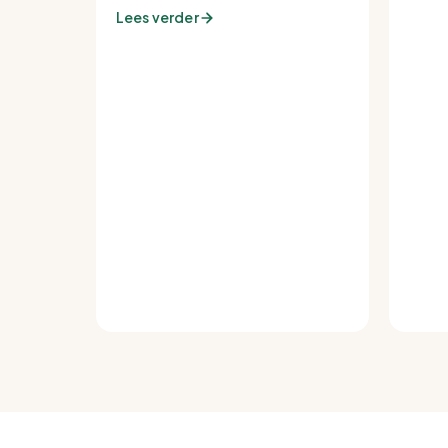
tot de warmste plek van de
Lees verder
buurt.