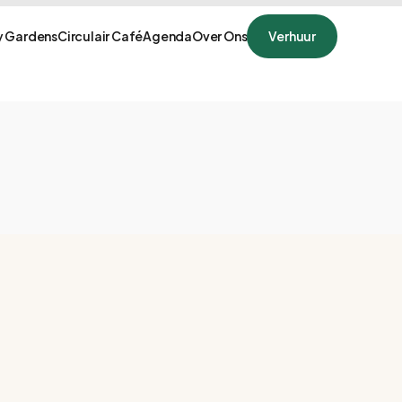
 Gardens
Circulair Café
Agenda
Over Ons
Verhuur