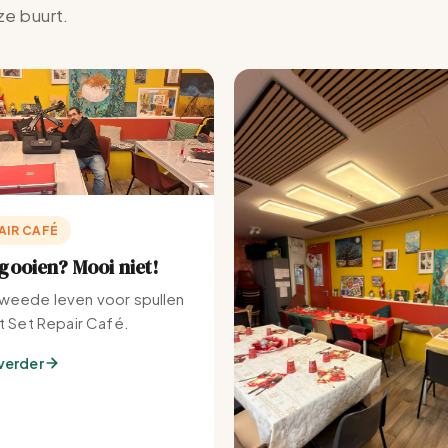
ze buurt.
AIR CAFÉ
ooien? Mooi niet!
weede leven voor spullen
et Set Repair Café.
verder