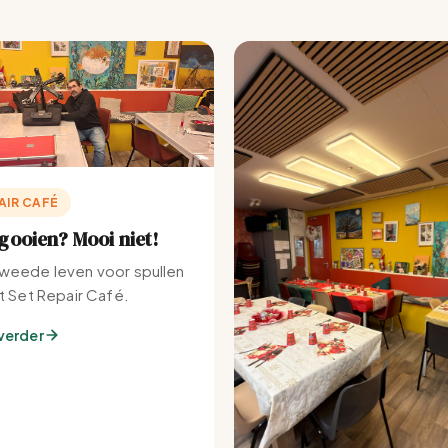
AIR CAFÉ
ooien? Mooi niet!
weede leven voor spullen
et Set Repair Café.
verder