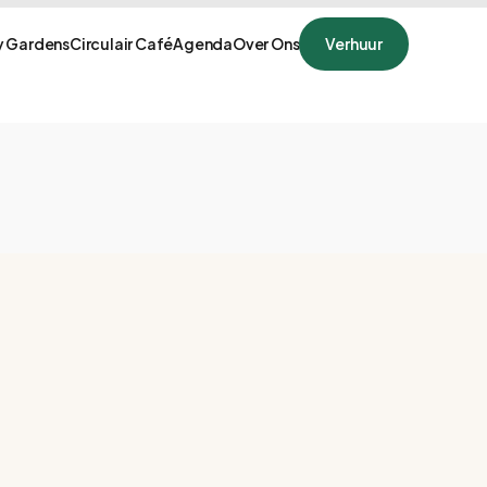
 Gardens
Circulair Café
Agenda
Over Ons
Verhuur