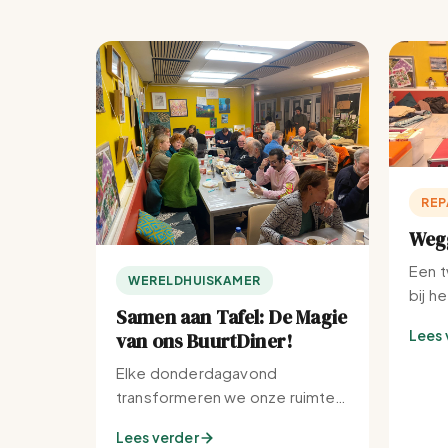
REP
Wegg
Een t
WERELDHUISKAMER
bij h
Samen aan Tafel: De Magie
Lees 
van ons BuurtDiner!
Elke donderdagavond
transformeren we onze ruimte
tot de warmste plek van de
Lees verder
buurt.