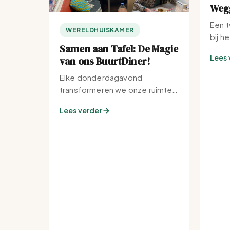
Wegg
Een t
WERELDHUISKAMER
bij h
Samen aan Tafel: De Magie
Lees 
van ons BuurtDiner!
Elke donderdagavond
transformeren we onze ruimte
tot de warmste plek van de
Lees verder
buurt.