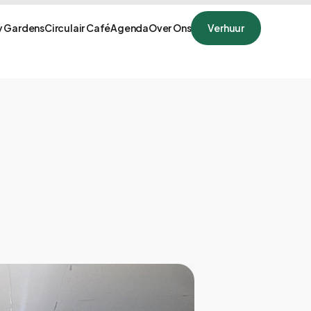
 Gardens
Circulair Café
Agenda
Over Ons
Verhuur