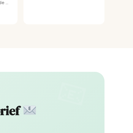
e bij
rief