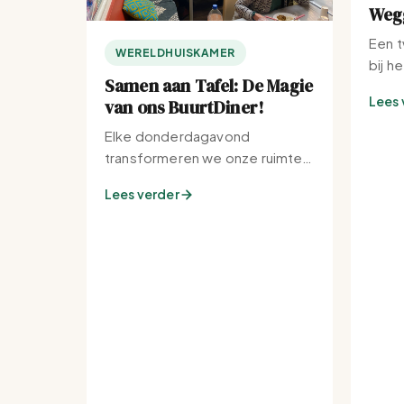
Wegg
Een t
WERELDHUISKAMER
bij h
Samen aan Tafel: De Magie
Lees 
van ons BuurtDiner!
Elke donderdagavond
transformeren we onze ruimte
tot de warmste plek van de
Lees verder
buurt.