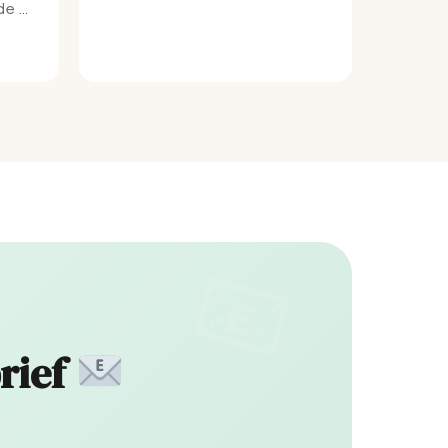
e bij
rief