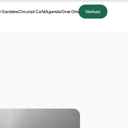
 Gardens
Circulair Café
Agenda
Over Ons
Verhuur