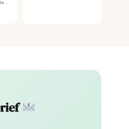
e bij
rief