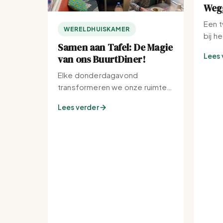
Wegg
Een t
WERELDHUISKAMER
bij h
Samen aan Tafel: De Magie
Lees 
van ons BuurtDiner!
Elke donderdagavond
transformeren we onze ruimte
tot de warmste plek van de
Lees verder
buurt.