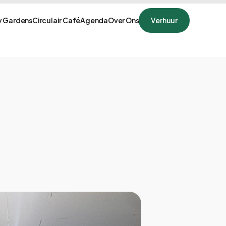
 Gardens
Circulair Café
Agenda
Over Ons
Verhuur