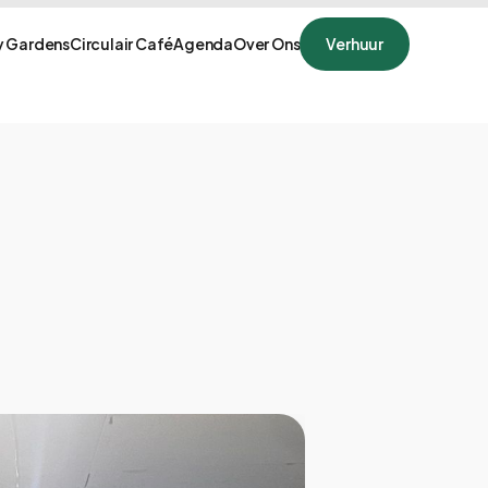
 Gardens
Circulair Café
Agenda
Over Ons
Verhuur