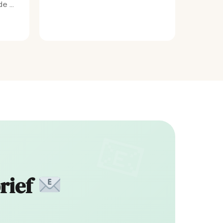
e bij
rief