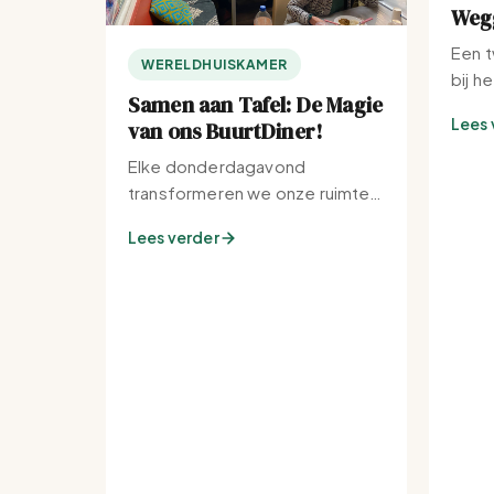
Wegg
Een t
WERELDHUISKAMER
bij h
Samen aan Tafel: De Magie
Lees 
van ons BuurtDiner!
Elke donderdagavond
transformeren we onze ruimte
tot de warmste plek van de
Lees verder
buurt.