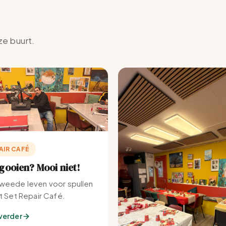
ze buurt.
AIR CAFÉ
ooien? Mooi niet!
weede leven voor spullen
et Set Repair Café.
verder