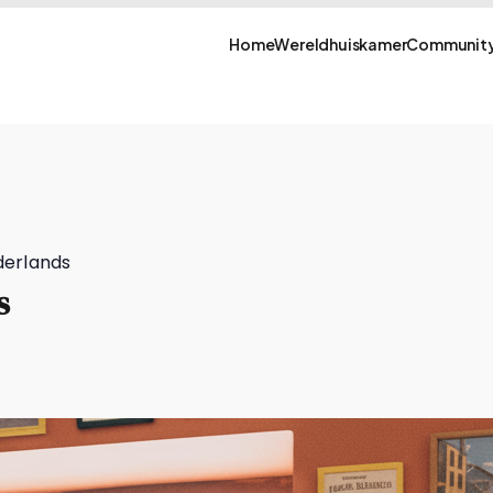
Home
Wereldhuiskamer
Community
derlands
s