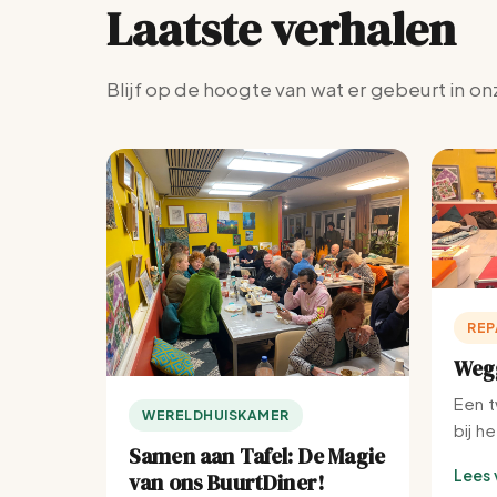
Laatste verhalen
Blijf op de hoogte van wat er gebeurt in on
REP
Wegg
Een t
WERELDHUISKAMER
bij h
Samen aan Tafel: De Magie
Lees 
van ons BuurtDiner!