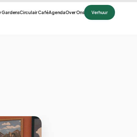
 Gardens
Circulair Café
Agenda
Over Ons
Verhuur