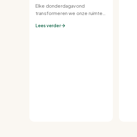
Elke donderdagavond
transformeren we onze ruimte
tot de warmste plek van de
Lees verder
buurt.