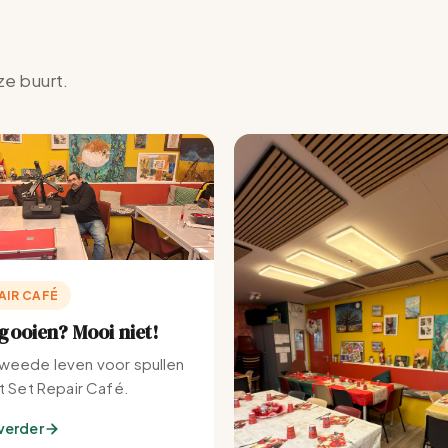
ze buurt.
AIR CAFÉ
ooien? Mooi niet!
weede leven voor spullen
et Set Repair Café.
verder