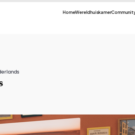
Home
Wereldhuiskamer
Community
derlands
s