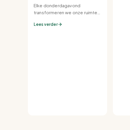
Elke donderdagavond
transformeren we onze ruimte
tot de warmste plek van de
Lees verder
buurt.