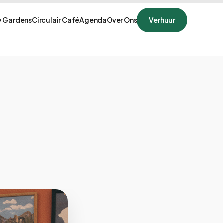
 Gardens
Circulair Café
Agenda
Over Ons
Verhuur