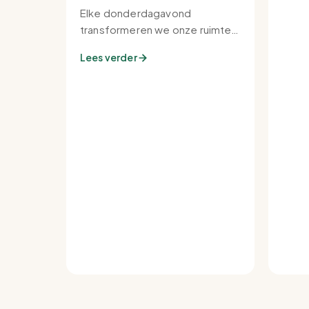
Elke donderdagavond
transformeren we onze ruimte
tot de warmste plek van de
Lees verder
buurt.