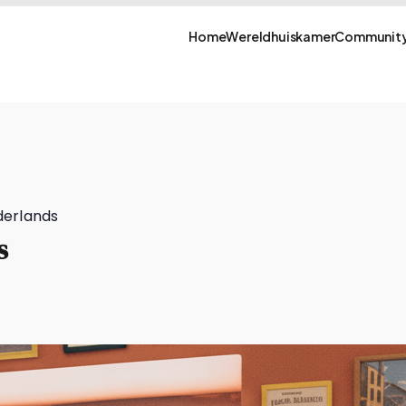
Home
Wereldhuiskamer
Community
derlands
s