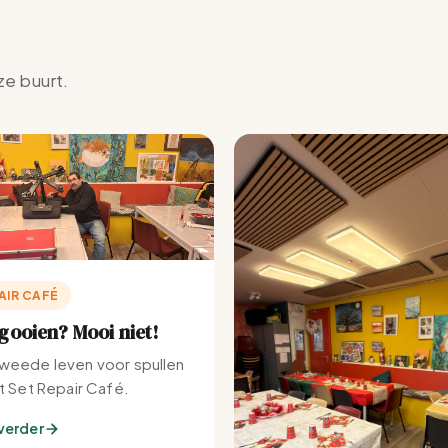
ze buurt.
AIR CAFÉ
ooien? Mooi niet!
weede leven voor spullen
et Set Repair Café.
verder