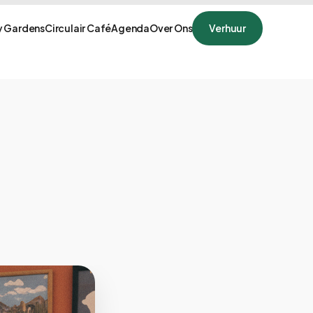
 Gardens
Circulair Café
Agenda
Over Ons
Verhuur