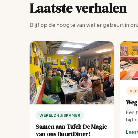
Laatste verhalen
Blijf op de hoogte van wat er gebeurt in on
REP
Wegg
Een t
WERELDHUISKAMER
bij h
Samen aan Tafel: De Magie
Lees 
van ons BuurtDiner!