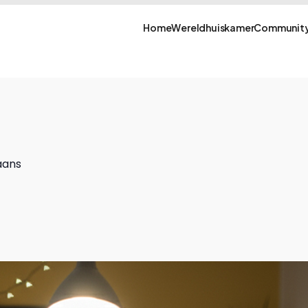
Home
Wereldhuiskamer
Community
aans