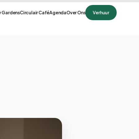
 Gardens
Circulair Café
Agenda
Over Ons
Verhuur