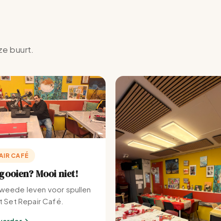
ze buurt.
AIR CAFÉ
ooien? Mooi niet!
weede leven voor spullen
et Set Repair Café.