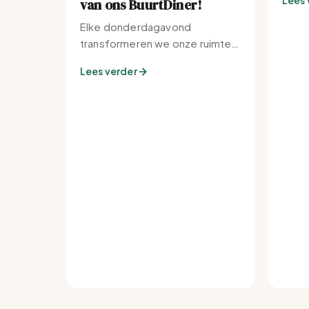
Lees 
van ons BuurtDiner!
Elke donderdagavond
transformeren we onze ruimte
tot de warmste plek van de
Lees verder
buurt.