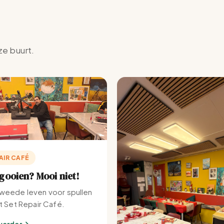
ze buurt.
AIR CAFÉ
ooien? Mooi niet!
weede leven voor spullen
et Set Repair Café.