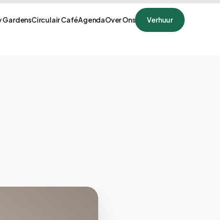
 Gardens
Circulair Café
Agenda
Over Ons
Verhuur