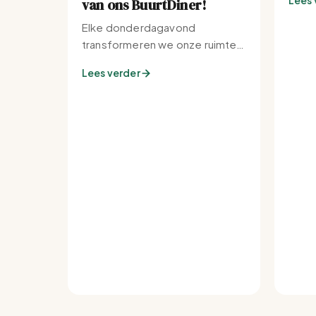
Lees 
van ons BuurtDiner!
Elke donderdagavond
transformeren we onze ruimte
tot de warmste plek van de
Lees verder
buurt.