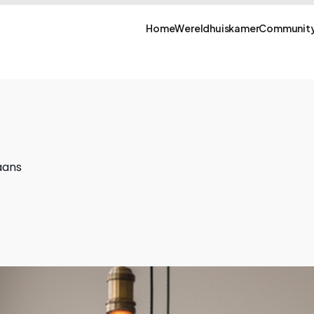
Home
Wereldhuiskamer
Community
aans