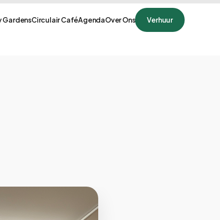
 Gardens
Circulair Café
Agenda
Over Ons
Verhuur