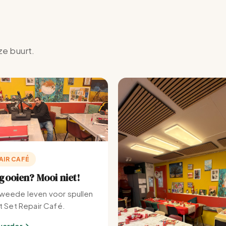
ze buurt.
AIR CAFÉ
ooien? Mooi niet!
weede leven voor spullen
et Set Repair Café.