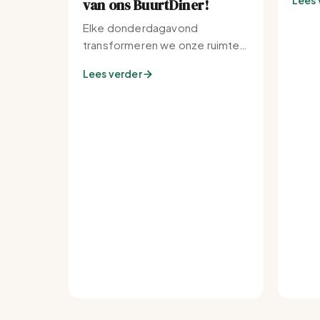
Lees 
van ons BuurtDiner!
Elke donderdagavond
transformeren we onze ruimte
tot de warmste plek van de
Lees verder
buurt.