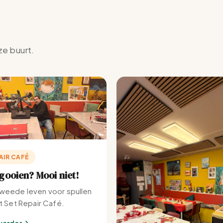
ze buurt.
AIR CAFÉ
ooien? Mooi niet!
weede leven voor spullen
et Set Repair Café.