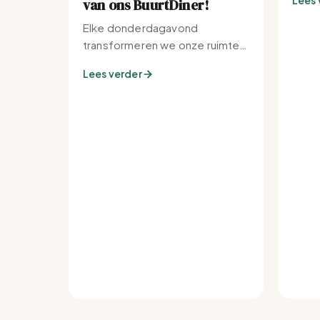
Lees 
van ons BuurtDiner!
Elke donderdagavond
transformeren we onze ruimte
tot de warmste plek van de
Lees verder
buurt.