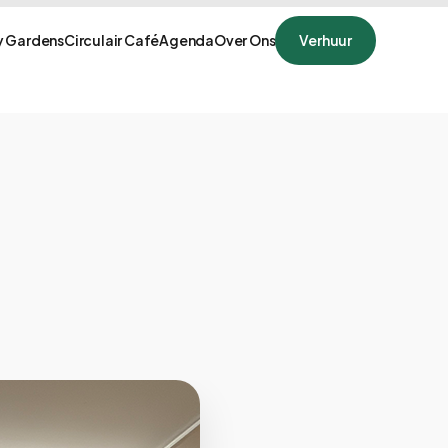
 Gardens
Circulair Café
Agenda
Over Ons
Verhuur