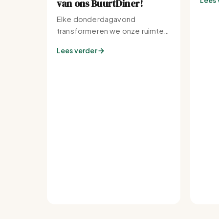
Lees 
van ons BuurtDiner!
Elke donderdagavond
transformeren we onze ruimte
tot de warmste plek van de
Lees verder
buurt.