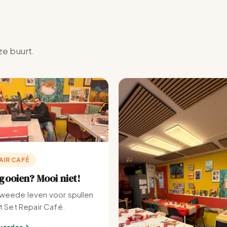
ze buurt.
AIR CAFÉ
ooien? Mooi niet!
weede leven voor spullen
et Set Repair Café.