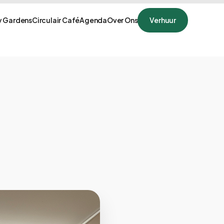
 Gardens
Circulair Café
Agenda
Over Ons
Verhuur