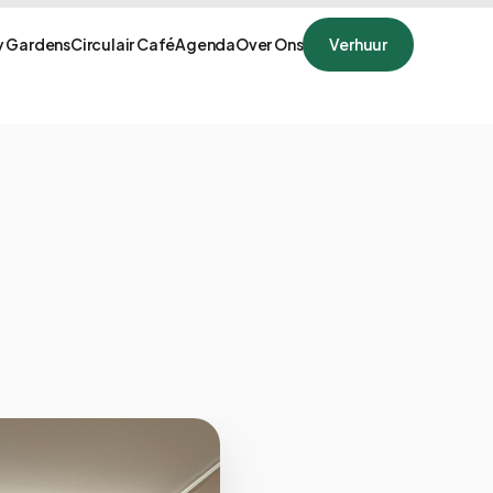
 Gardens
Circulair Café
Agenda
Over Ons
Verhuur