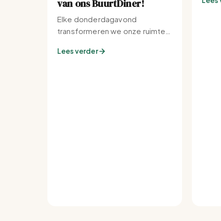
Lees 
van ons BuurtDiner!
Elke donderdagavond
transformeren we onze ruimte
tot de warmste plek van de
Lees verder
buurt.