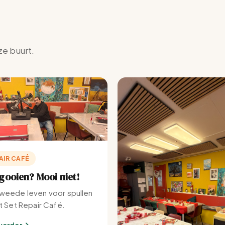
ze buurt.
AIR CAFÉ
ooien? Mooi niet!
weede leven voor spullen
et Set Repair Café.