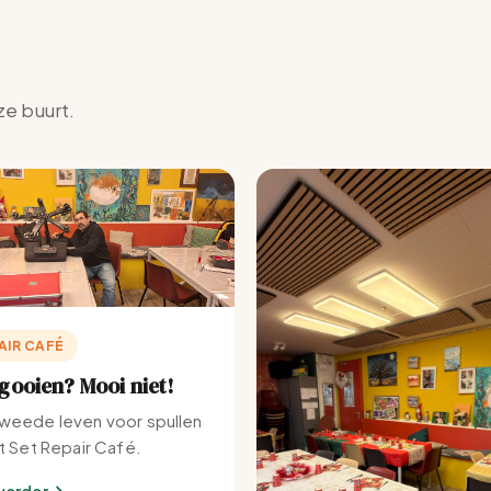
ze buurt.
AIR CAFÉ
ooien? Mooi niet!
weede leven voor spullen
et Set Repair Café.