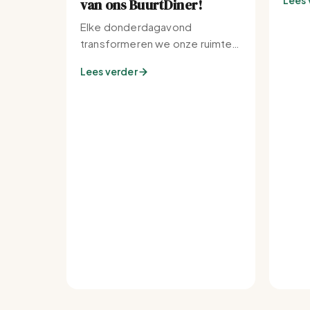
Lees 
van ons BuurtDiner!
Elke donderdagavond
transformeren we onze ruimte
tot de warmste plek van de
Lees verder
buurt.