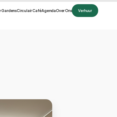
 Gardens
Circulair Café
Agenda
Over Ons
Verhuur