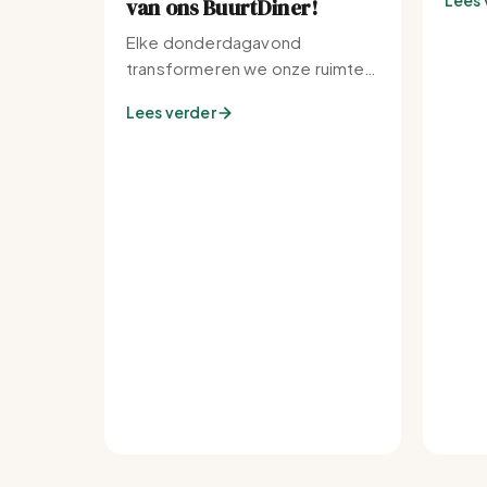
Lees 
van ons BuurtDiner!
Elke donderdagavond
transformeren we onze ruimte
tot de warmste plek van de
Lees verder
buurt.