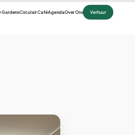
 Gardens
Circulair Café
Agenda
Over Ons
Verhuur