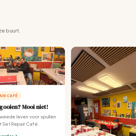
ze buurt.
AIR CAFÉ
ooien? Mooi niet!
weede leven voor spullen
et Set Repair Café.