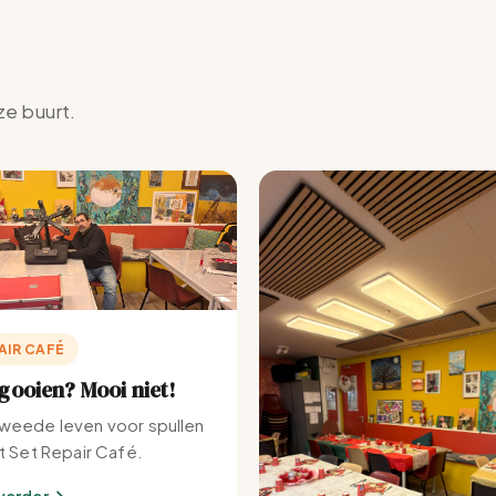
ze buurt.
AIR CAFÉ
ooien? Mooi niet!
weede leven voor spullen
et Set Repair Café.