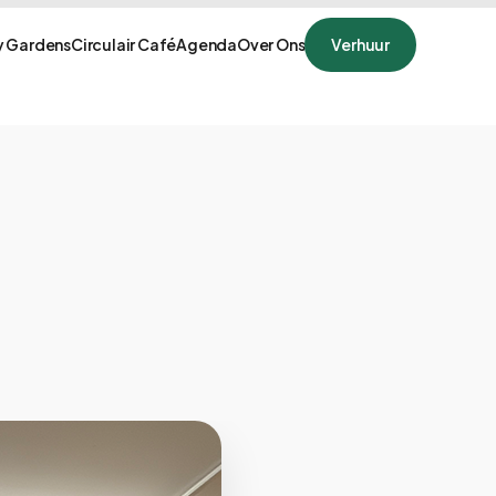
 Gardens
Circulair Café
Agenda
Over Ons
Verhuur