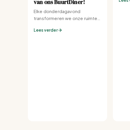
Lees 
van ons BuurtDiner!
Elke donderdagavond
transformeren we onze ruimte
tot de warmste plek van de
Lees verder
buurt.