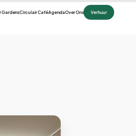
 Gardens
Circulair Café
Agenda
Over Ons
Verhuur