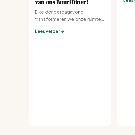
Lees 
van ons BuurtDiner!
Elke donderdagavond
transformeren we onze ruimte
tot de warmste plek van de
Lees verder
buurt.