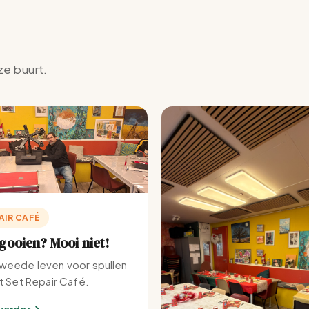
ze buurt.
AIR CAFÉ
ooien? Mooi niet!
weede leven voor spullen
et Set Repair Café.