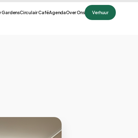
 Gardens
Circulair Café
Agenda
Over Ons
Verhuur