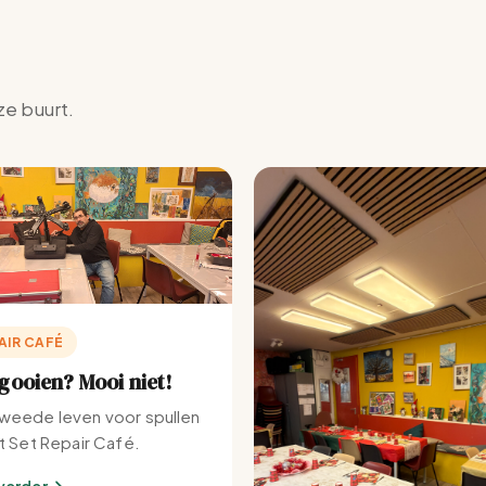
ze buurt.
AIR CAFÉ
ooien? Mooi niet!
weede leven voor spullen
et Set Repair Café.