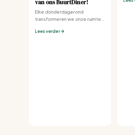
Lees 
van ons BuurtDiner!
Elke donderdagavond
transformeren we onze ruimte
tot de warmste plek van de
Lees verder
buurt.