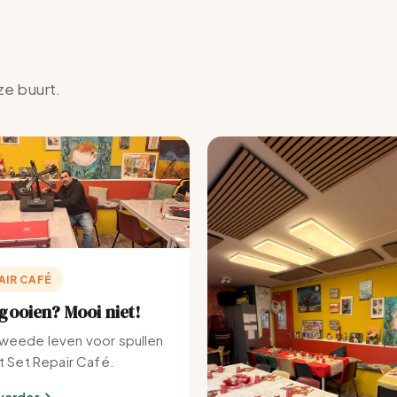
ze buurt.
AIR CAFÉ
ooien? Mooi niet!
weede leven voor spullen
et Set Repair Café.