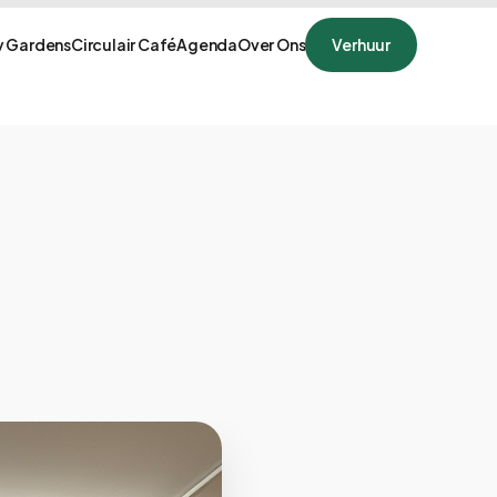
 Gardens
Circulair Café
Agenda
Over Ons
Verhuur