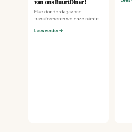
Lees 
van ons BuurtDiner!
Elke donderdagavond
transformeren we onze ruimte
tot de warmste plek van de
Lees verder
buurt.