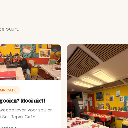
ze buurt.
AIR CAFÉ
ooien? Mooi niet!
weede leven voor spullen
et Set Repair Café.