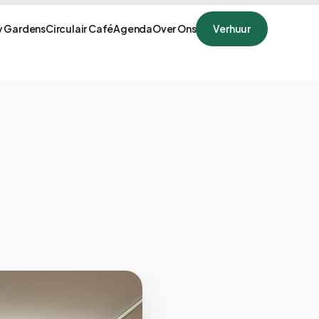
 Gardens
Circulair Café
Agenda
Over Ons
Verhuur