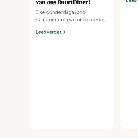
Lees 
van ons BuurtDiner!
Elke donderdagavond
transformeren we onze ruimte
tot de warmste plek van de
Lees verder
buurt.