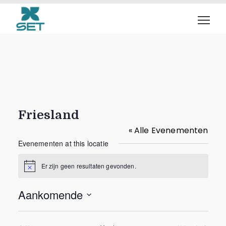
Friesland
« Alle Evenementen
Evenementen at this locatie
Er zijn geen resultaten gevonden.
B
e
r
Aankomende
i
c
S
h
t
e