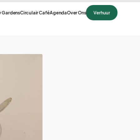
 Gardens
Circulair Café
Agenda
Over Ons
Verhuur