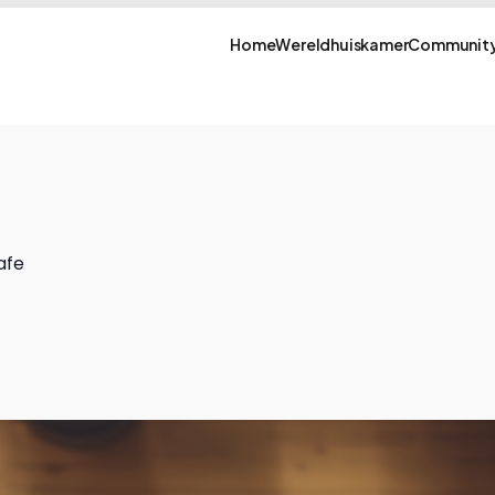
Home
Wereldhuiskamer
Community
afe