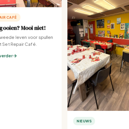
AIR CAFÉ
ooien? Mooi niet!
weede leven voor spullen
et Set Repair Café.
verder
NIEUWS