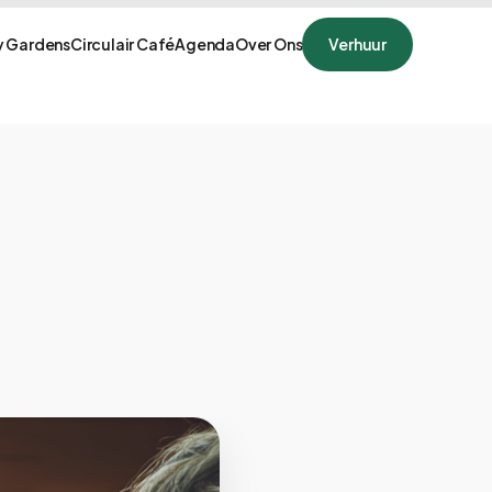
 Gardens
Circulair Café
Agenda
Over Ons
Verhuur