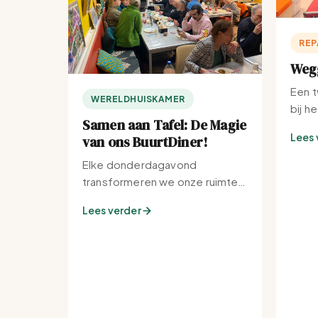
REP
Wegg
Een t
WERELDHUISKAMER
bij h
Samen aan Tafel: De Magie
Lees 
van ons BuurtDiner!
Elke donderdagavond
transformeren we onze ruimte
tot de warmste plek van de
Lees verder
buurt.