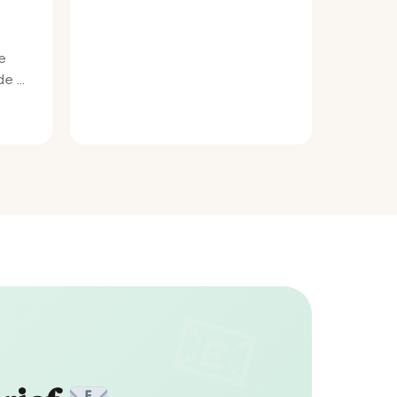
e
e bij