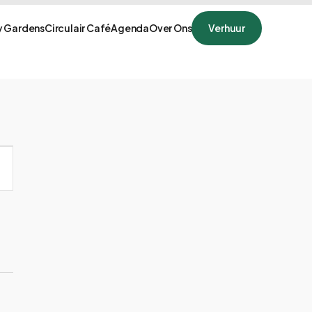
 Gardens
Circulair Café
Agenda
Over Ons
Verhuur