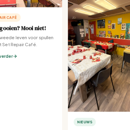
AIR CAFÉ
ooien? Mooi niet!
weede leven voor spullen
et Set Repair Café.
verder
NIEUWS