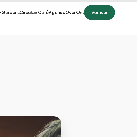
 Gardens
Circulair Café
Agenda
Over Ons
Verhuur