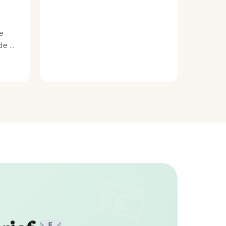
e
e bij