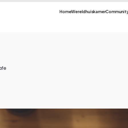
Home
Wereldhuiskamer
Community
afe