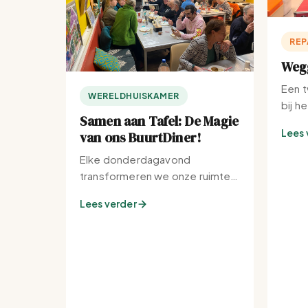
REP
Wegg
Een t
WERELDHUISKAMER
bij h
Samen aan Tafel: De Magie
Lees 
van ons BuurtDiner!
Elke donderdagavond
transformeren we onze ruimte
tot de warmste plek van de
Lees verder
buurt.