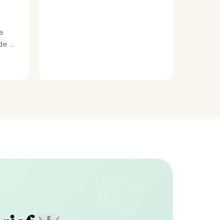
e
e bij