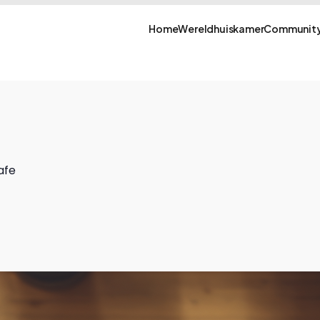
Home
Wereldhuiskamer
Community
afe