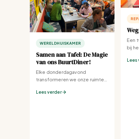
REP
Wegg
Een t
WERELDHUISKAMER
bij h
Samen aan Tafel: De Magie
Lees 
van ons BuurtDiner!
Elke donderdagavond
transformeren we onze ruimte
tot de warmste plek van de
Lees verder
buurt.