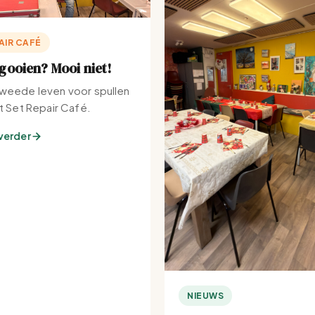
AIR CAFÉ
ooien? Mooi niet!
weede leven voor spullen
et Set Repair Café.
verder
NIEUWS