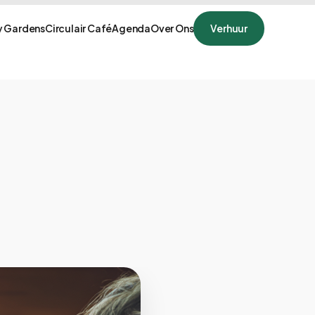
 Gardens
Circulair Café
Agenda
Over Ons
Verhuur