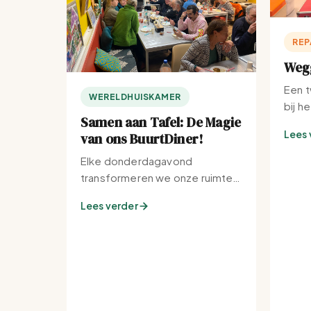
REP
Wegg
Een t
WERELDHUISKAMER
bij h
Samen aan Tafel: De Magie
Lees 
van ons BuurtDiner!
Elke donderdagavond
transformeren we onze ruimte
tot de warmste plek van de
Lees verder
buurt.