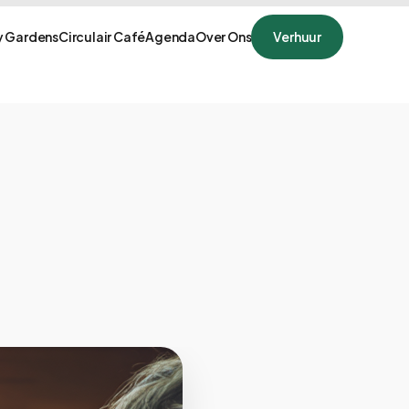
 Gardens
Circulair Café
Agenda
Over Ons
Verhuur