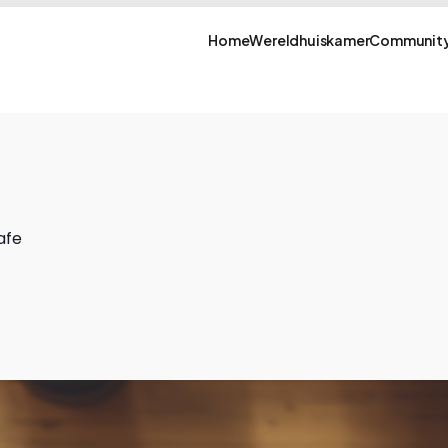
Home
Wereldhuiskamer
Community
afe