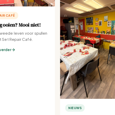
AIR CAFÉ
ooien? Mooi niet!
weede leven voor spullen
et Set Repair Café.
verder
NIEUWS