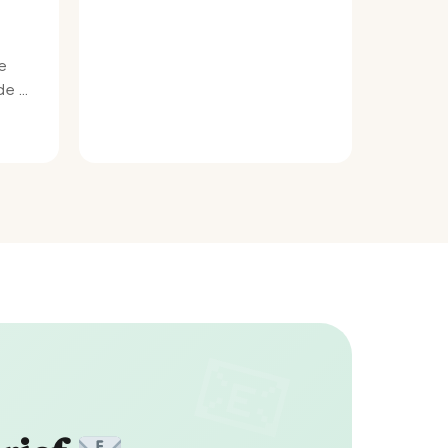
e
e bij