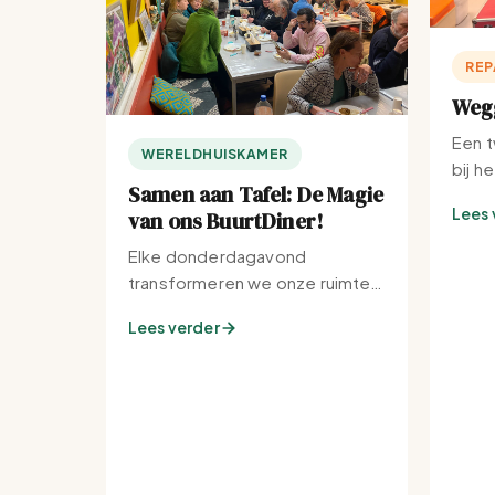
REP
Wegg
Een t
WERELDHUISKAMER
bij h
Samen aan Tafel: De Magie
Lees 
van ons BuurtDiner!
Elke donderdagavond
transformeren we onze ruimte
tot de warmste plek van de
Lees verder
buurt.