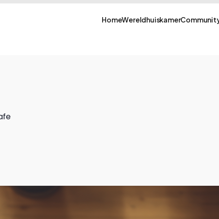
Home
Wereldhuiskamer
Community
afe