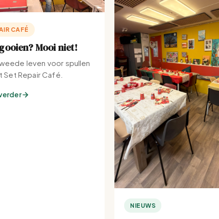
AIR CAFÉ
ooien? Mooi niet!
weede leven voor spullen
et Set Repair Café.
verder
NIEUWS