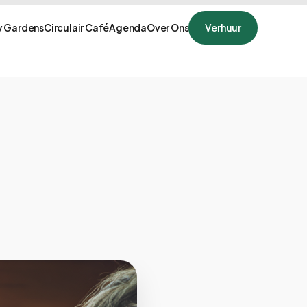
 Gardens
Circulair Café
Agenda
Over Ons
Verhuur