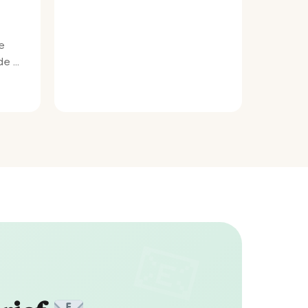
e
e bij