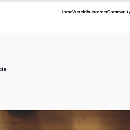
Home
Wereldhuiskamer
Community
afe