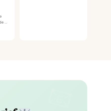
e
e bij