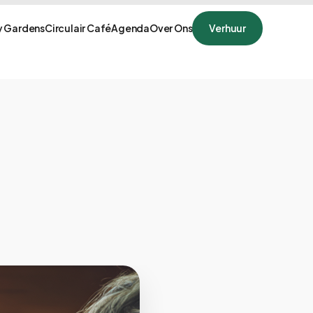
 Gardens
Circulair Café
Agenda
Over Ons
Verhuur