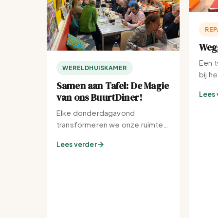
REP
Wegg
Een t
WERELDHUISKAMER
bij h
Samen aan Tafel: De Magie
Lees 
van ons BuurtDiner!
Elke donderdagavond
transformeren we onze ruimte
tot de warmste plek van de
Lees verder
buurt.