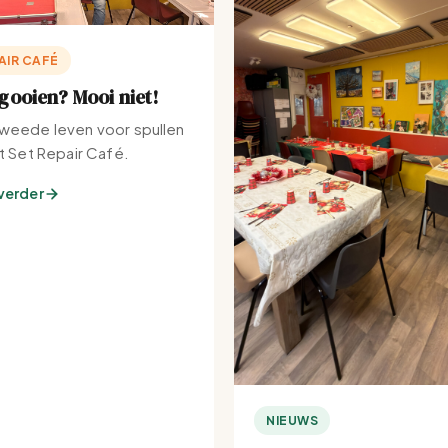
AIR CAFÉ
ooien? Mooi niet!
weede leven voor spullen
et Set Repair Café.
verder
NIEUWS