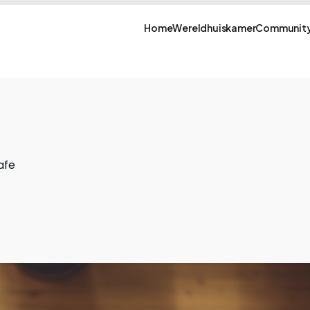
Home
Wereldhuiskamer
Community
afe