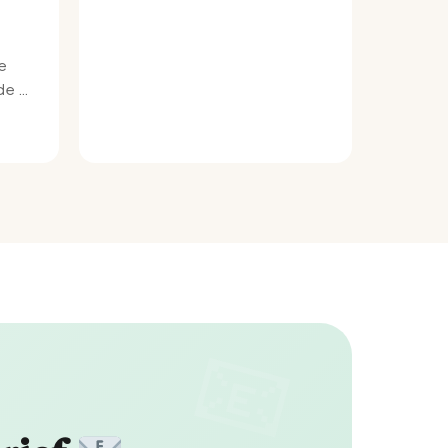
e
e bij