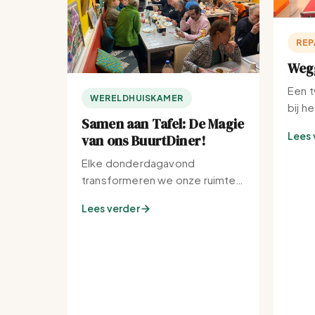
REP
Wegg
Een t
WERELDHUISKAMER
bij h
Samen aan Tafel: De Magie
Lees 
van ons BuurtDiner!
Elke donderdagavond
transformeren we onze ruimte
tot de warmste plek van de
Lees verder
buurt.