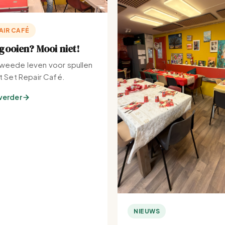
AIR CAFÉ
ooien? Mooi niet!
weede leven voor spullen
et Set Repair Café.
verder
NIEUWS