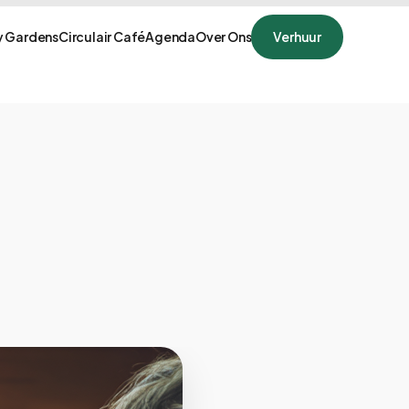
 Gardens
Circulair Café
Agenda
Over Ons
Verhuur