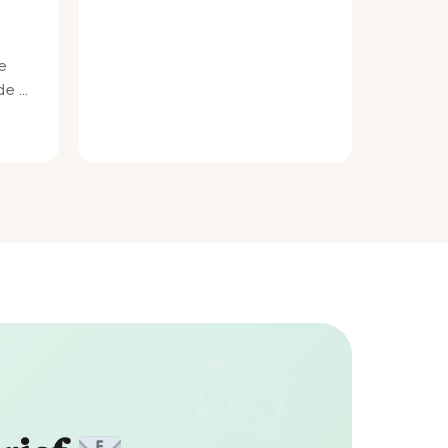
e
e bij