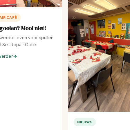
AIR CAFÉ
ooien? Mooi niet!
weede leven voor spullen
et Set Repair Café.
verder
NIEUWS