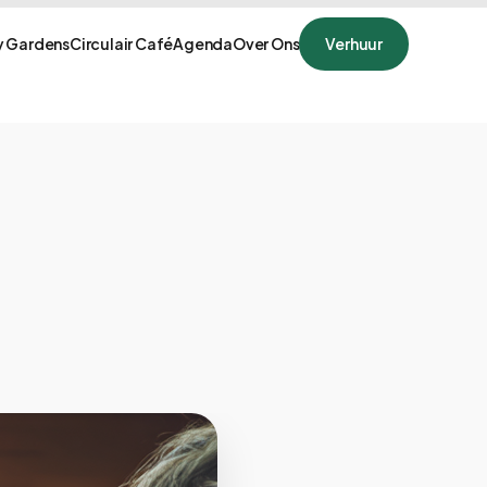
 Gardens
Circulair Café
Agenda
Over Ons
Verhuur