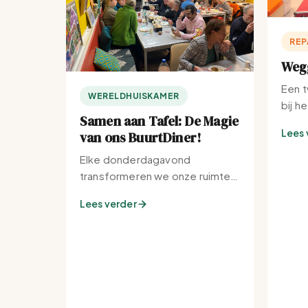
REP
Wegg
Een t
WERELDHUISKAMER
bij h
Samen aan Tafel: De Magie
Lees 
van ons BuurtDiner!
Elke donderdagavond
transformeren we onze ruimte
tot de warmste plek van de
Lees verder
buurt.