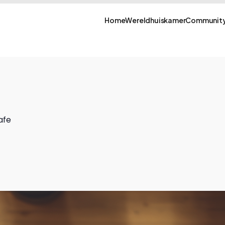
Home
Wereldhuiskamer
Community
afe