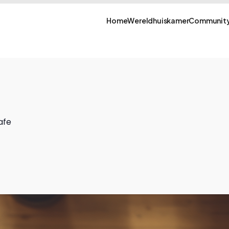
Home
Wereldhuiskamer
Community
afe