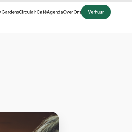
 Gardens
Circulair Café
Agenda
Over Ons
Verhuur