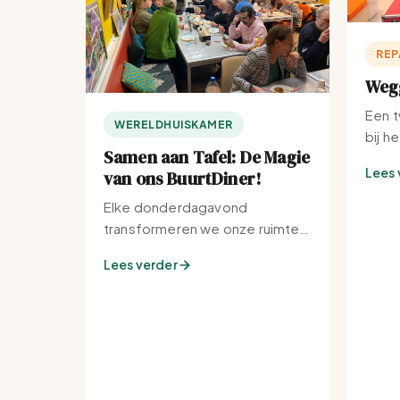
REP
Wegg
Een t
WERELDHUISKAMER
bij h
Samen aan Tafel: De Magie
Lees 
van ons BuurtDiner!
Elke donderdagavond
transformeren we onze ruimte
tot de warmste plek van de
Lees verder
buurt.