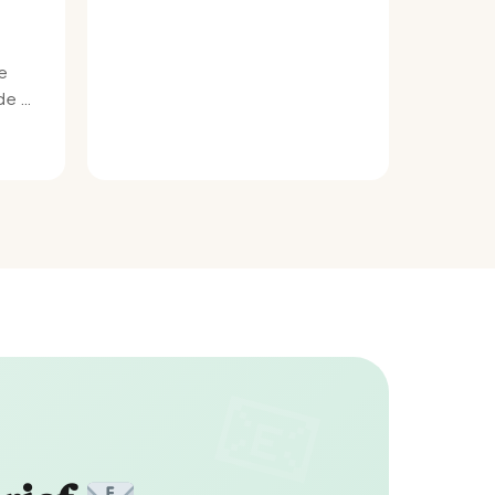
e
e bij