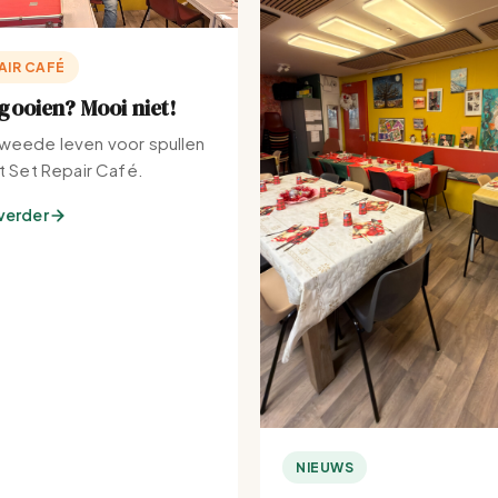
AIR CAFÉ
ooien? Mooi niet!
weede leven voor spullen
et Set Repair Café.
verder
NIEUWS