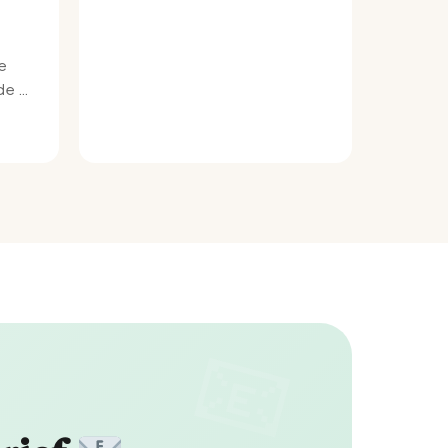
e
e bij