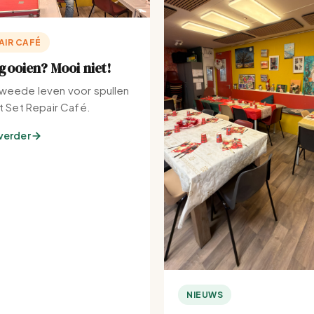
AIR CAFÉ
ooien? Mooi niet!
weede leven voor spullen
et Set Repair Café.
verder
NIEUWS