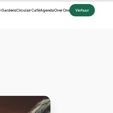
 Gardens
Circulair Café
Agenda
Over Ons
Verhuur