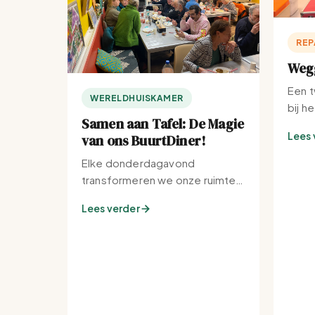
REP
Wegg
Een t
WERELDHUISKAMER
bij h
Samen aan Tafel: De Magie
Lees 
van ons BuurtDiner!
Elke donderdagavond
transformeren we onze ruimte
tot de warmste plek van de
Lees verder
buurt.