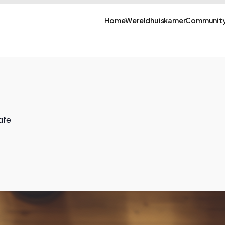
Home
Wereldhuiskamer
Community
afe