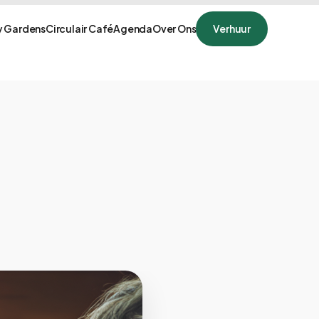
 Gardens
Circulair Café
Agenda
Over Ons
Verhuur