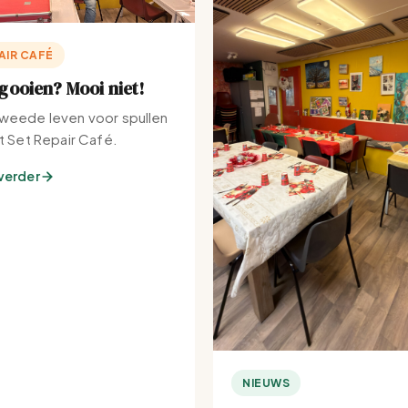
AIR CAFÉ
ooien? Mooi niet!
weede leven voor spullen
et Set Repair Café.
verder
NIEUWS