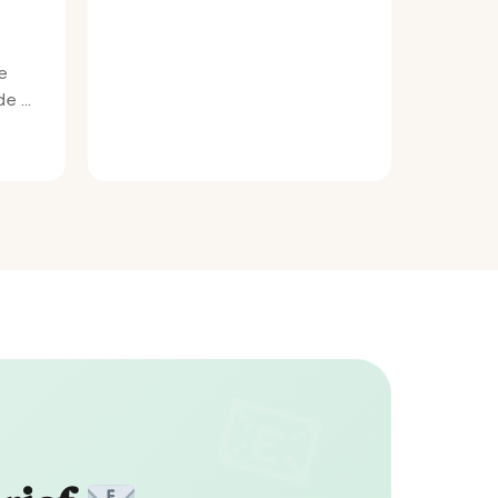
e
e bij