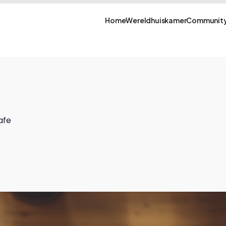
Home
Wereldhuiskamer
Community
afe