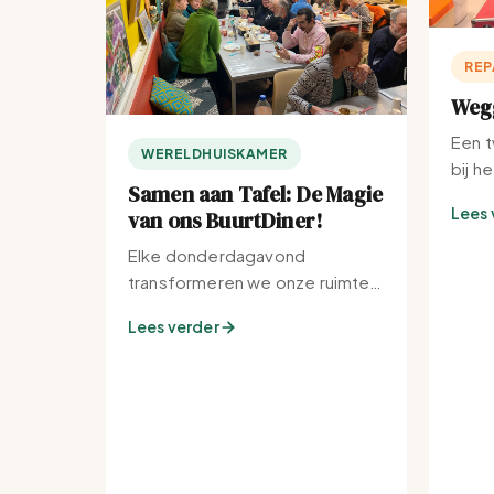
REP
Wegg
Een t
WERELDHUISKAMER
bij h
Samen aan Tafel: De Magie
Lees 
van ons BuurtDiner!
Elke donderdagavond
transformeren we onze ruimte
tot de warmste plek van de
Lees verder
buurt.