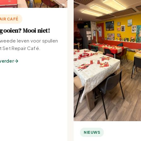
AIR CAFÉ
ooien? Mooi niet!
weede leven voor spullen
et Set Repair Café.
verder
NIEUWS