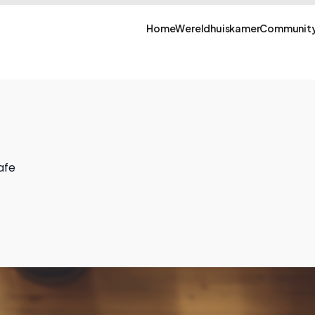
Home
Wereldhuiskamer
Community
afe