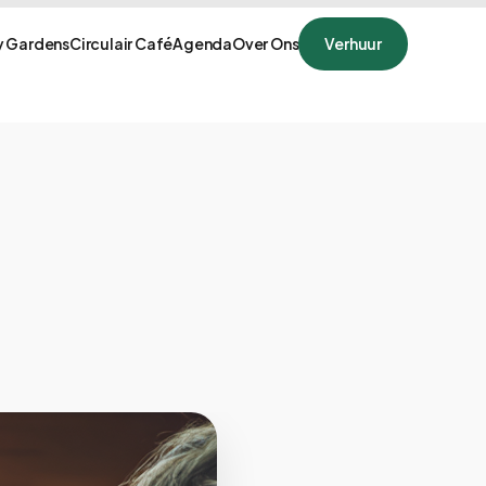
 Gardens
Circulair Café
Agenda
Over Ons
Verhuur