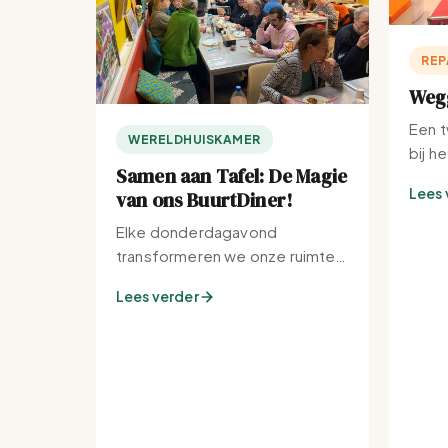
REP
Wegg
Een t
WERELDHUISKAMER
bij h
Samen aan Tafel: De Magie
Lees 
van ons BuurtDiner!
Elke donderdagavond
transformeren we onze ruimte
tot de warmste plek van de
Lees verder
buurt.