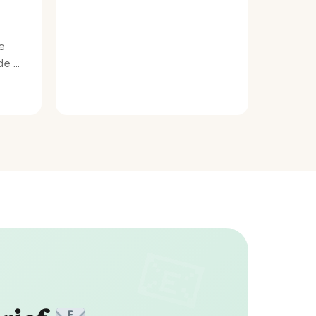
e
e bij