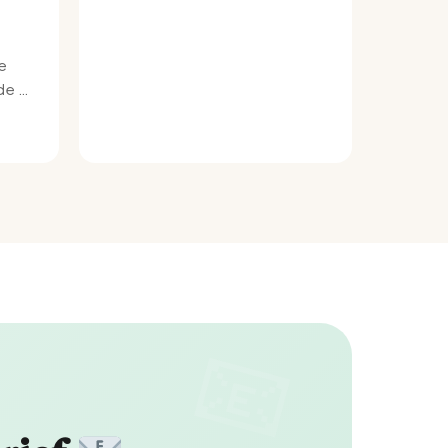
e
e bij