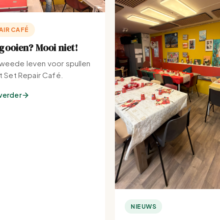
AIR CAFÉ
ooien? Mooi niet!
weede leven voor spullen
et Set Repair Café.
verder
NIEUWS