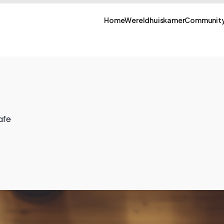
Home
Wereldhuiskamer
Community
afe