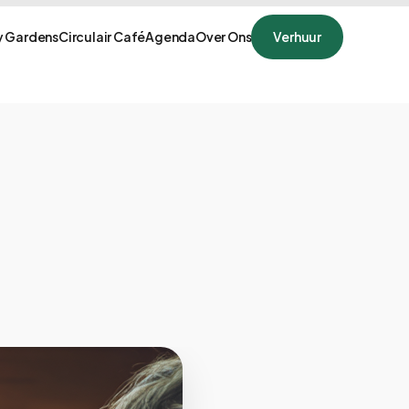
 Gardens
Circulair Café
Agenda
Over Ons
Verhuur