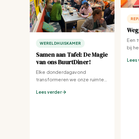
REP
Wegg
Een t
WERELDHUISKAMER
bij h
Samen aan Tafel: De Magie
Lees 
van ons BuurtDiner!
Elke donderdagavond
transformeren we onze ruimte
tot de warmste plek van de
Lees verder
buurt.