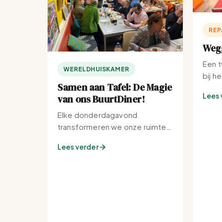
REP
Wegg
Een t
WERELDHUISKAMER
bij h
Samen aan Tafel: De Magie
Lees 
van ons BuurtDiner!
Elke donderdagavond
transformeren we onze ruimte
tot de warmste plek van de
Lees verder
buurt.