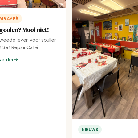
AIR CAFÉ
ooien? Mooi niet!
weede leven voor spullen
et Set Repair Café.
verder
NIEUWS