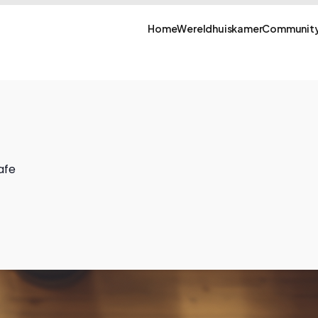
Home
Wereldhuiskamer
Community
afe