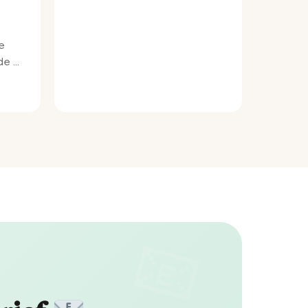
e
e bij