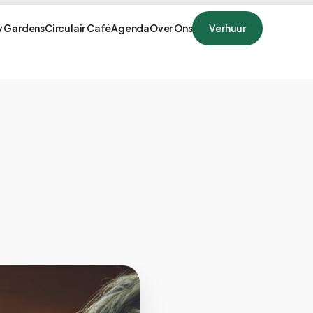
 Gardens
Circulair Café
Agenda
Over Ons
Verhuur