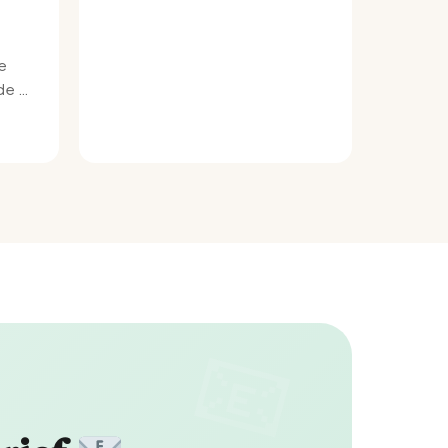
e
e bij