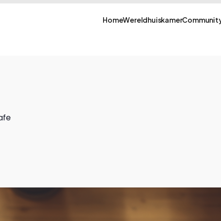
Home
Wereldhuiskamer
Community
afe