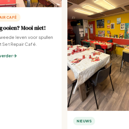
AIR CAFÉ
ooien? Mooi niet!
weede leven voor spullen
et Set Repair Café.
verder
NIEUWS