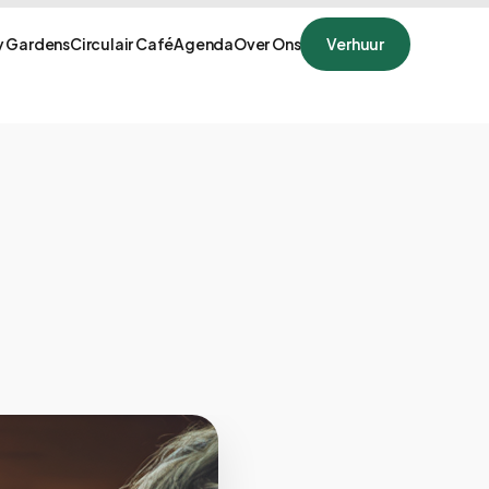
 Gardens
Circulair Café
Agenda
Over Ons
Verhuur