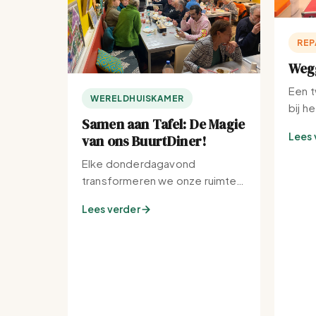
REP
Wegg
Een t
WERELDHUISKAMER
bij h
Samen aan Tafel: De Magie
Lees 
van ons BuurtDiner!
Elke donderdagavond
transformeren we onze ruimte
tot de warmste plek van de
Lees verder
buurt.