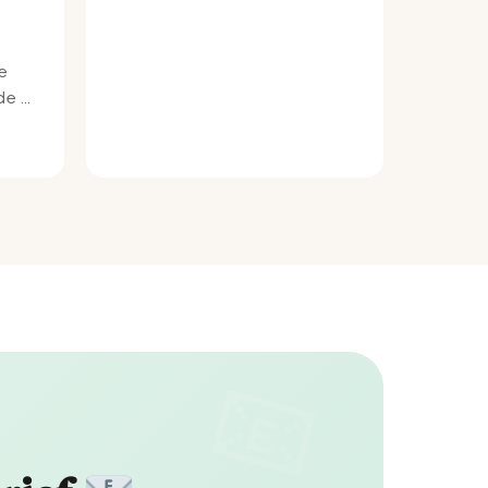
e
e bij