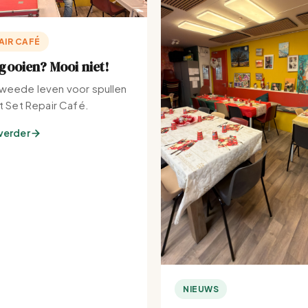
AIR CAFÉ
ooien? Mooi niet!
weede leven voor spullen
et Set Repair Café.
verder
NIEUWS