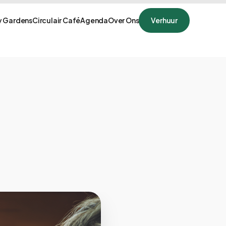
 Gardens
Circulair Café
Agenda
Over Ons
Verhuur