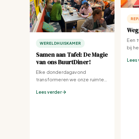
REP
Wegg
Een t
WERELDHUISKAMER
bij h
Samen aan Tafel: De Magie
Lees 
van ons BuurtDiner!
Elke donderdagavond
transformeren we onze ruimte
tot de warmste plek van de
Lees verder
buurt.