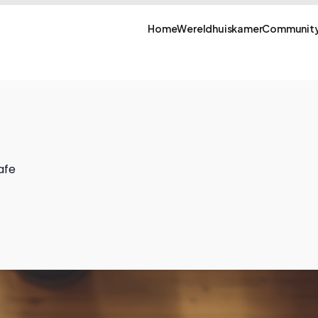
Home
Wereldhuiskamer
Community
afe