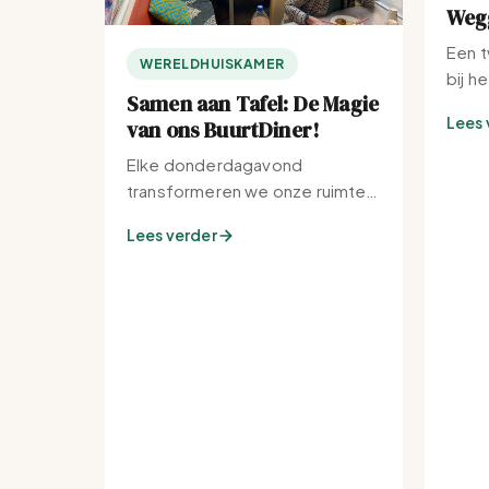
Wegg
Een t
WERELDHUISKAMER
bij h
Samen aan Tafel: De Magie
Lees 
van ons BuurtDiner!
Elke donderdagavond
transformeren we onze ruimte
tot de warmste plek van de
Lees verder
buurt.