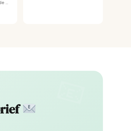
e bij
rief