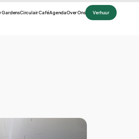
 Gardens
Circulair Café
Agenda
Over Ons
Verhuur