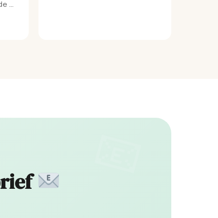
e bij
rief