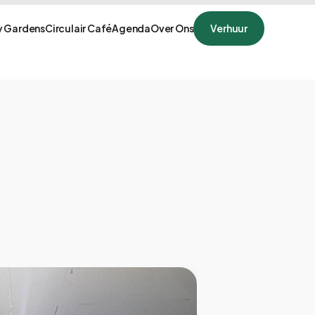
 Gardens
Circulair Café
Agenda
Over Ons
Verhuur