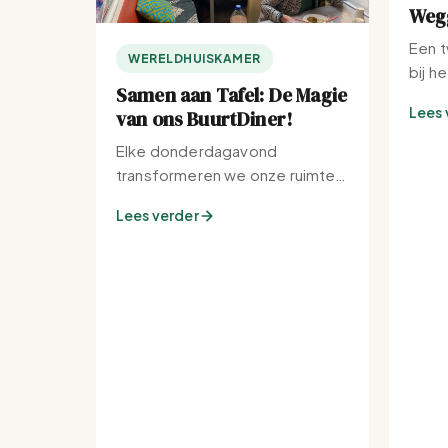
Wegg
Een t
WERELDHUISKAMER
bij h
Samen aan Tafel: De Magie
Lees 
van ons BuurtDiner!
Elke donderdagavond
transformeren we onze ruimte
tot de warmste plek van de
Lees verder
buurt.