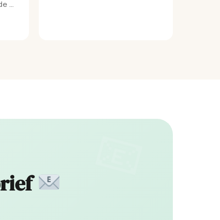
e bij
rief