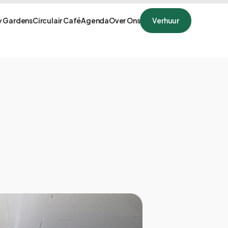
 Gardens
Circulair Café
Agenda
Over Ons
Verhuur