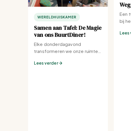
Wegg
Een t
WERELDHUISKAMER
bij h
Samen aan Tafel: De Magie
Lees 
van ons BuurtDiner!
Elke donderdagavond
transformeren we onze ruimte
tot de warmste plek van de
Lees verder
buurt.