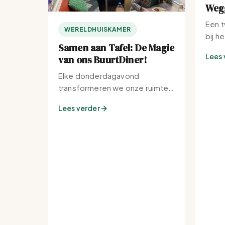
Wegg
Een t
WERELDHUISKAMER
bij h
Samen aan Tafel: De Magie
Lees 
van ons BuurtDiner!
Elke donderdagavond
transformeren we onze ruimte
tot de warmste plek van de
Lees verder
buurt.