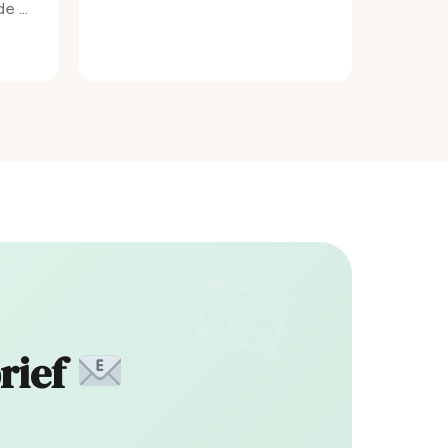
e bij
rief