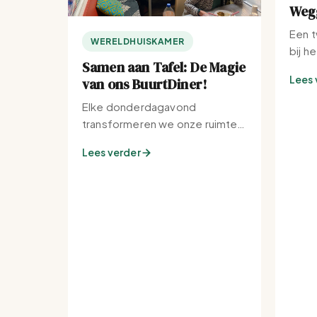
Wegg
Een t
WERELDHUISKAMER
bij h
Samen aan Tafel: De Magie
Lees 
van ons BuurtDiner!
Elke donderdagavond
transformeren we onze ruimte
tot de warmste plek van de
Lees verder
buurt.