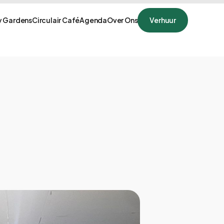
 Gardens
Circulair Café
Agenda
Over Ons
Verhuur