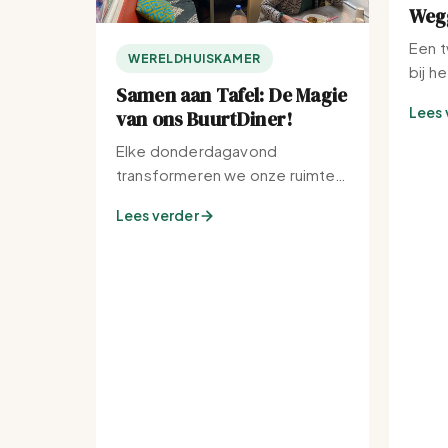
Wegg
Een t
WERELDHUISKAMER
bij h
Samen aan Tafel: De Magie
Lees 
van ons BuurtDiner!
Elke donderdagavond
transformeren we onze ruimte
tot de warmste plek van de
Lees verder
buurt.