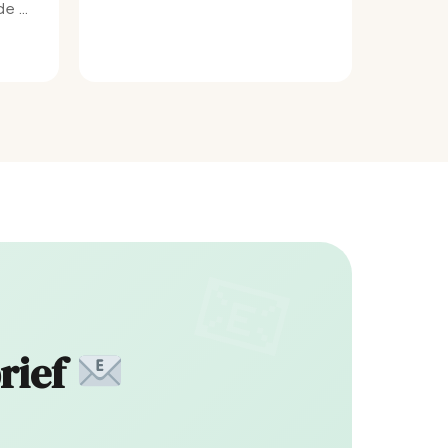
e bij
rief