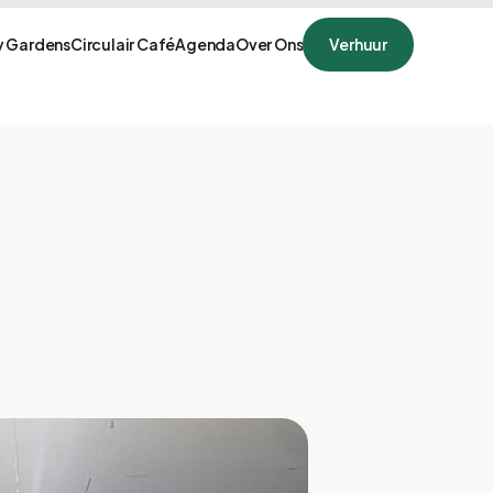
 Gardens
Circulair Café
Agenda
Over Ons
Verhuur